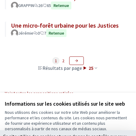
sociale de la ville d’Angers.
GRAPPIN
26
65
Retenue
Une micro-forêt urbaine pour les Justices
Jérémie
0
7
Retenue
1
2
Résultats par page :
25
Voir toutes les propositions retirées
Informations sur les cookies utilisés sur le site web
Nous utilisons des cookies sur notre site Web pour améliorer la
Conditions d'utilisation
performance et les contenus du site. Les cookies nous permettent
Paramètres des cookies
de fournir une expérience utilisateur et un contenu plus
Ecrivons Angers sur X
Ecrivons Angers sur Facebook
personnalisés à partir de nos canaux de médias sociaux.
(Lien externe)
(Lien externe)