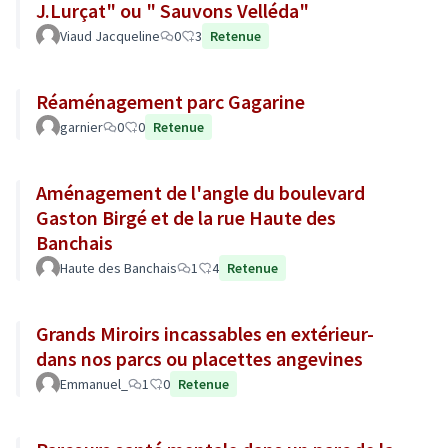
J.Lurçat" ou " Sauvons Velléda"
Viaud Jacqueline
0
3
Retenue
Réaménagement parc Gagarine
garnier
0
0
Retenue
Aménagement de l'angle du boulevard
Gaston Birgé et de la rue Haute des
Banchais
Haute des Banchais
1
4
Retenue
Grands Miroirs incassables en extérieur-
dans nos parcs ou placettes angevines
Emmanuel_
1
0
Retenue