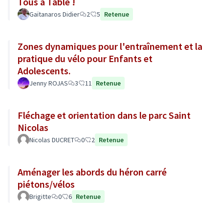
Tous à Table !
Gaïtanaros Didier
2
5
Retenue
Zones dynamiques pour l'entraînement et la
pratique du vélo pour Enfants et
Adolescents.
Jenny ROJAS
3
11
Retenue
Fléchage et orientation dans le parc Saint
Nicolas
Nicolas DUCRET
0
2
Retenue
Aménager les abords du héron carré
piétons/vélos
Brigitte
0
6
Retenue