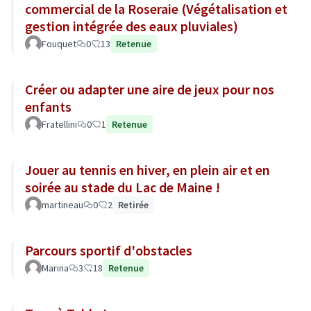
commercial de la Roseraie (Végétalisation et
gestion intégrée des eaux pluviales)
Fouquet
0
13
Retenue
Créer ou adapter une aire de jeux pour nos
enfants
Fratellini
0
1
Retenue
Jouer au tennis en hiver, en plein air et en
soirée au stade du Lac de Maine !
martineau
0
2
Retirée
Parcours sportif d'obstacles
Marina
3
18
Retenue