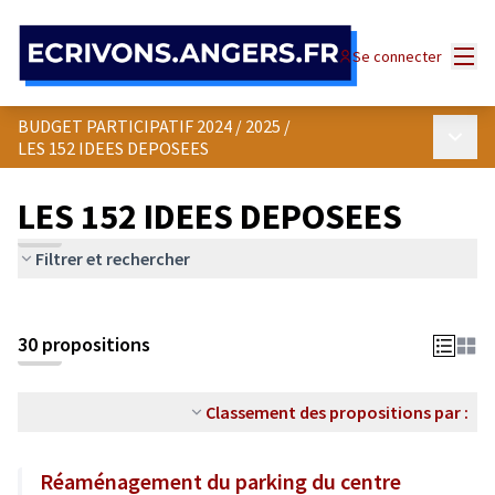
Panneau de gestion des cookies
Menu
Se connecter
BUDGET PARTICIPATIF 2024 / 2025
/
Menu p
LES 152 IDEES DEPOSEES
LES 152 IDEES DEPOSEES
Filtrer et rechercher
30 propositions
Classement des propositions par :
Réaménagement du parking du centre