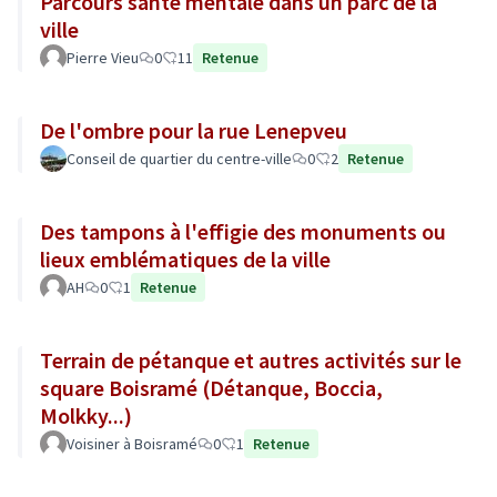
Parcours santé mentale dans un parc de la
ville
Pierre Vieu
0
11
Retenue
De l'ombre pour la rue Lenepveu
Conseil de quartier du centre-ville
0
2
Retenue
Des tampons à l'effigie des monuments ou
lieux emblématiques de la ville
AH
0
1
Retenue
Terrain de pétanque et autres activités sur le
square Boisramé (Détanque, Boccia,
Molkky...)
Voisiner à Boisramé
0
1
Retenue