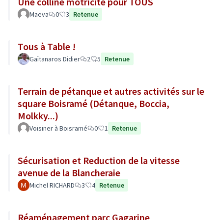
Une colline motricité pour TOUS
Maeva
0
3
Retenue
Tous à Table !
Gaïtanaros Didier
2
5
Retenue
Terrain de pétanque et autres activités sur le
square Boisramé (Détanque, Boccia,
Molkky...)
Voisiner à Boisramé
0
1
Retenue
Sécurisation et Reduction de la vitesse
avenue de la Blancheraie
Michel RICHARD
3
4
Retenue
Réaménagement parc Gagarine