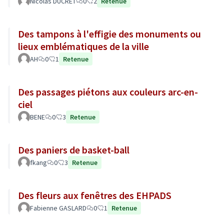
Nicolas DUCRET
0
2
Retenue
Des tampons à l'effigie des monuments ou
lieux emblématiques de la ville
AH
0
1
Retenue
Des passages piétons aux couleurs arc-en-
ciel
BENE
0
3
Retenue
Des paniers de basket-ball
fkang
0
3
Retenue
Des fleurs aux fenêtres des EHPADS
Fabienne GASLARD
0
1
Retenue