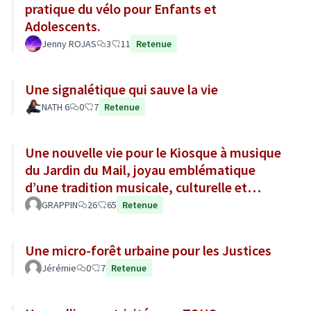
pratique du vélo pour Enfants et
Adolescents.
Jenny ROJAS
3
11
Retenue
Une signalétique qui sauve la vie
NATH 6
0
7
Retenue
Une nouvelle vie pour le Kiosque à musique
du Jardin du Mail, joyau emblématique
d’une tradition musicale, culturelle et
sociale de la ville d’Angers.
GRAPPIN
26
65
Retenue
Une micro-forêt urbaine pour les Justices
Jérémie
0
7
Retenue