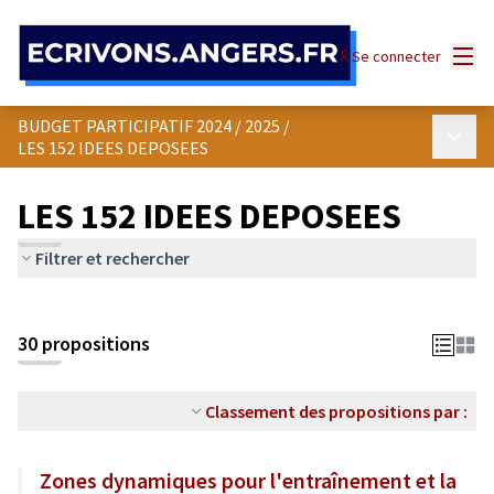
Panneau de gestion des cookies
Menu
Se connecter
BUDGET PARTICIPATIF 2024 / 2025
/
Menu p
LES 152 IDEES DEPOSEES
LES 152 IDEES DEPOSEES
Filtrer et rechercher
30 propositions
Classement des propositions par :
Zones dynamiques pour l'entraînement et la