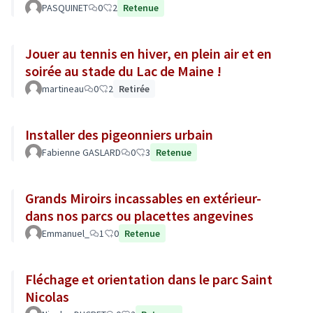
PASQUINET
0
2
Retenue
Jouer au tennis en hiver, en plein air et en
soirée au stade du Lac de Maine !
martineau
0
2
Retirée
Installer des pigeonniers urbain
Fabienne GASLARD
0
3
Retenue
Grands Miroirs incassables en extérieur-
dans nos parcs ou placettes angevines
Emmanuel_
1
0
Retenue
Fléchage et orientation dans le parc Saint
Nicolas