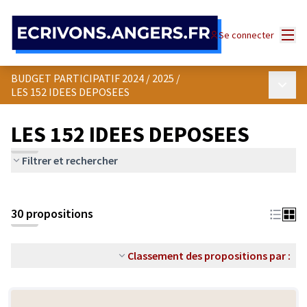
Panneau de gestion des cookies
Menu
Se connecter
BUDGET PARTICIPATIF 2024 / 2025
/
Menu p
LES 152 IDEES DEPOSEES
LES 152 IDEES DEPOSEES
Filtrer et rechercher
30 propositions
Classement des propositions par :