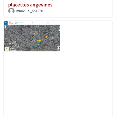
placettes angevines
Emmanuel_
1
0