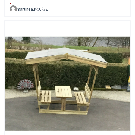
!
martineau
0
2