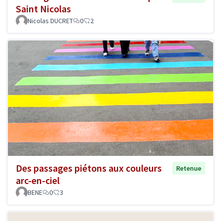
Saint Nicolas
Nicolas DUCRET
0
2
Des passages piétons aux couleurs
Retenue
arc-en-ciel
BENE
0
3