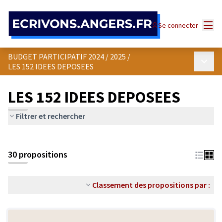
Panneau de gestion des cookies
Menu
Se connecter
BUDGET PARTICIPATIF 2024 / 2025
/
Menu p
LES 152 IDEES DEPOSEES
LES 152 IDEES DEPOSEES
Filtrer et rechercher
30 propositions
Classement des propositions par :