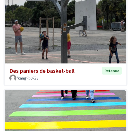
Des paniers de basket-ball
Retenue
fkang
0
3