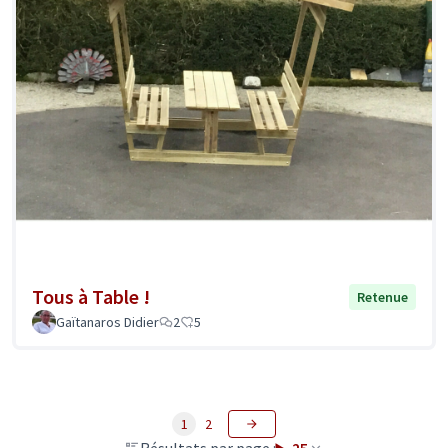
Tous à Table !
Retenue
Gaïtanaros Didier
2
5
1
2