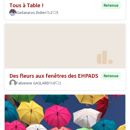
Tous à Table !
Retenue
Gaïtanaros Didier
2
5
Des fleurs aux fenêtres des EHPADS
Retenue
Fabienne GASLARD
0
1