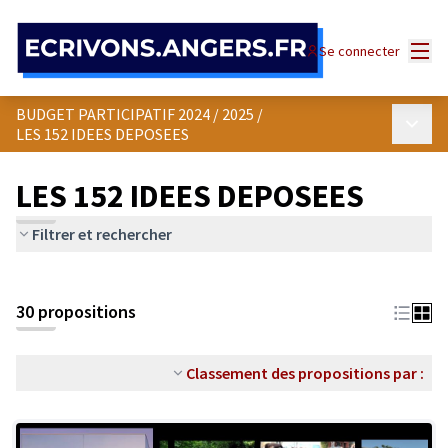
Panneau de gestion des cookies
Menu
Se connecter
BUDGET PARTICIPATIF 2024 / 2025
/
Menu p
LES 152 IDEES DEPOSEES
LES 152 IDEES DEPOSEES
Filtrer et rechercher
30 propositions
Classement des propositions par :