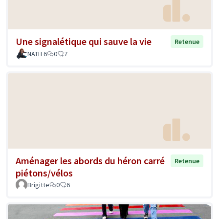
Une signalétique qui sauve la vie
Retenue
NATH 6
0
7
Aménager les abords du héron carré
Retenue
piétons/vélos
Brigitte
0
6