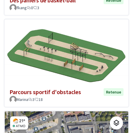
Des paniers de basket-ball
Retenue
fkang
0
3
Parcours sportif d'obstacles
Retenue
Marina
3
18