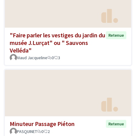
"Faire parler les vestiges du jardin du
Retenue
musée J.Lurçat" ou " Sauvons
Velléda"
Viaud Jacqueline
0
3
Minuteur Passage Piéton
Retenue
PASQUINET
0
2