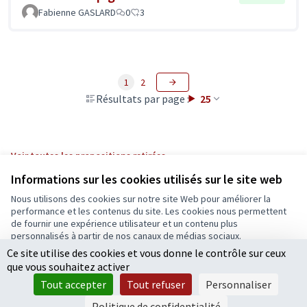
Fabienne GASLARD
0
3
1
2
Résultats par page :
25
Voir toutes les propositions retirées
Informations sur les cookies utilisés sur le site web
Nous utilisons des cookies sur notre site Web pour améliorer la
Conditions d'utilisation
performance et les contenus du site. Les cookies nous permettent
Paramètres des cookies
de fournir une expérience utilisateur et un contenu plus
Ecrivons Angers sur X
Ecrivons Angers sur Facebook
personnalisés à partir de nos canaux de médias sociaux.
(Lien externe)
(Lien externe)
Ce site utilise des cookies et vous donne le contrôle sur ceux
Tout accepter
que vous souhaitez activer
Accepter seulement les cookies essentiels
Tout accepter
Tout refuser
Personnaliser
Licence Cre
(Lien extern
Paramètres
(Lien externe)
Site réalisé grâce au
logiciel libre Decidim
.
Politique de confidentialité