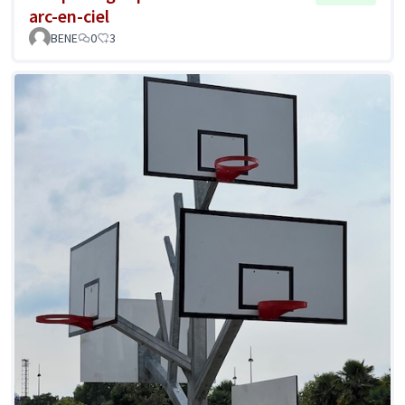
arc-en-ciel
BENE
0
3