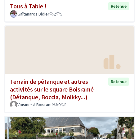
Tous à Table !
Retenue
Gaïtanaros Didier
2
5
Terrain de pétanque et autres
Retenue
activités sur le square Boisramé
(Détanque, Boccia, Molkky...)
Voisiner à Boisramé
0
1