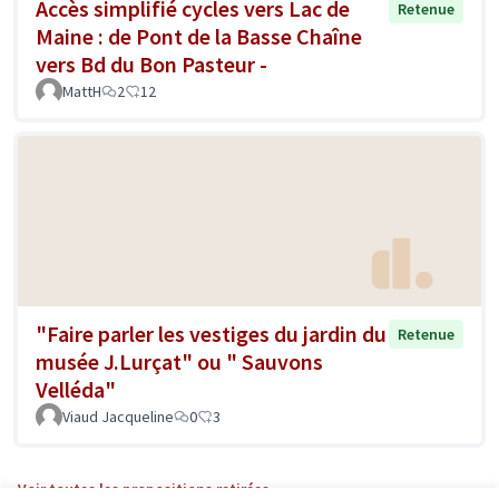
Accès simplifié cycles vers Lac de
Retenue
Maine : de Pont de la Basse Chaîne
vers Bd du Bon Pasteur -
MattH
2
12
"Faire parler les vestiges du jardin du
Retenue
musée J.Lurçat" ou " Sauvons
Velléda"
Viaud Jacqueline
0
3
Voir toutes les propositions retirées