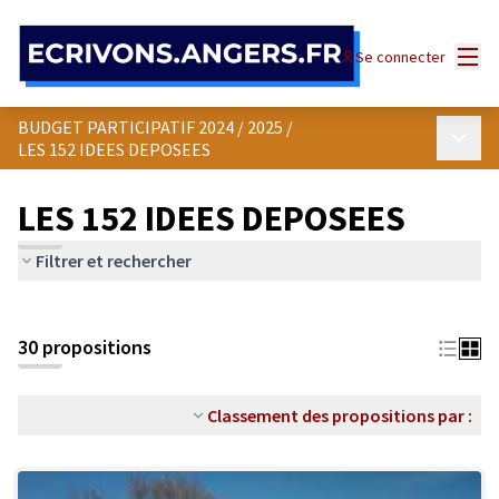
Panneau de gestion des cookies
Menu
Se connecter
BUDGET PARTICIPATIF 2024 / 2025
/
Menu p
LES 152 IDEES DEPOSEES
LES 152 IDEES DEPOSEES
Filtrer et rechercher
30 propositions
Classement des propositions par :