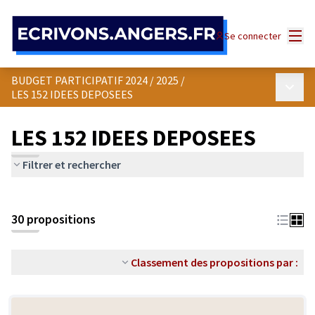
Panneau de gestion des cookies
Menu
Se connecter
BUDGET PARTICIPATIF 2024 / 2025
/
Menu p
LES 152 IDEES DEPOSEES
LES 152 IDEES DEPOSEES
Filtrer et rechercher
30 propositions
Classement des propositions par :