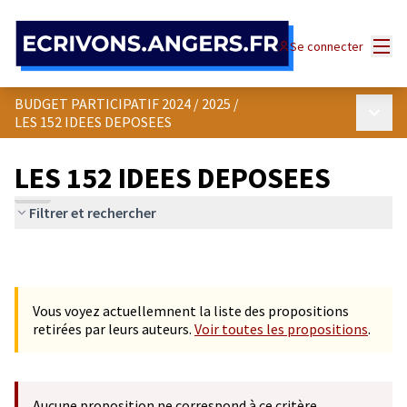
Panneau de gestion des cookies
Menu
Se connecter
BUDGET PARTICIPATIF 2024 / 2025
/
Menu p
LES 152 IDEES DEPOSEES
LES 152 IDEES DEPOSEES
Filtrer et rechercher
Vous voyez actuellemnent la liste des propositions
retirées par leurs auteurs.
Voir toutes les propositions
.
Aucune proposition ne correspond à ce critère.