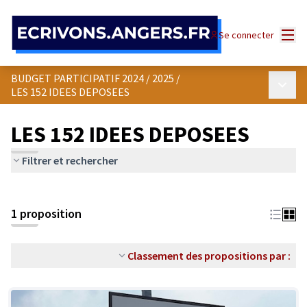
Panneau de gestion des cookies
Menu
Se connecter
BUDGET PARTICIPATIF 2024 / 2025
/
Menu p
LES 152 IDEES DEPOSEES
LES 152 IDEES DEPOSEES
Filtrer et rechercher
1 proposition
Classement des propositions par :