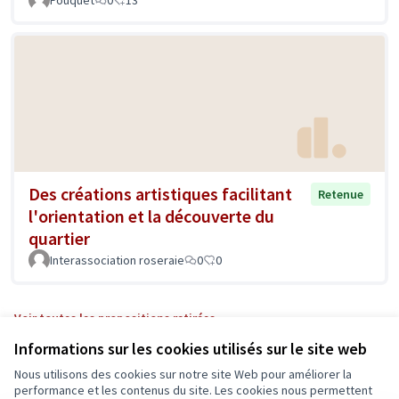
Des créations artistiques facilitant
Retenue
l'orientation et la découverte du
quartier
Interassociation roseraie
0
0
Voir toutes les propositions retirées
Informations sur les cookies utilisés sur le site web
Nous utilisons des cookies sur notre site Web pour améliorer la
Conditions d'utilisation
performance et les contenus du site. Les cookies nous permettent
Paramètres des cookies