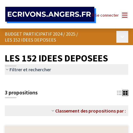
Panneau de gestion des cookies
Menu
Se connecter
BUDGET PARTICIPATIF 2024 / 2025
/
Menu p
LES 152 IDEES DEPOSEES
LES 152 IDEES DEPOSEES
Filtrer et rechercher
3 propositions
Classement des propositions par :