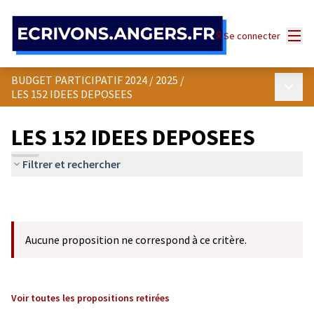
Panneau de gestion des cookies
Menu
Se connecter
BUDGET PARTICIPATIF 2024 / 2025
/
Menu p
LES 152 IDEES DEPOSEES
LES 152 IDEES DEPOSEES
Filtrer et rechercher
Aucune proposition ne correspond à ce critère.
Voir toutes les propositions retirées