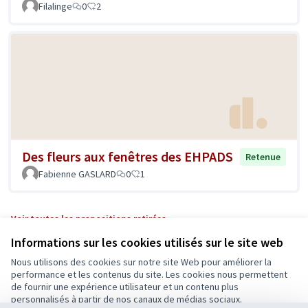
Filalinge
0
2
Des fleurs aux fenêtres des EHPADS
Retenue
Fabienne GASLARD
0
1
Voir toutes les propositions retirées
Informations sur les cookies utilisés sur le site web
Nous utilisons des cookies sur notre site Web pour améliorer la
Conditions d'utilisation
performance et les contenus du site. Les cookies nous permettent
Paramètres des cookies
de fournir une expérience utilisateur et un contenu plus
Ecrivons Angers sur X
Ecrivons Angers sur Facebook
personnalisés à partir de nos canaux de médias sociaux.