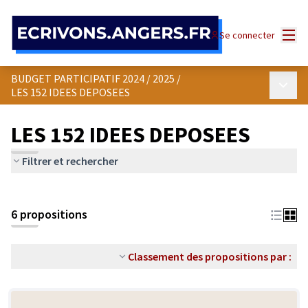
Panneau de gestion des cookies
Menu
Se connecter
BUDGET PARTICIPATIF 2024 / 2025
/
Menu p
LES 152 IDEES DEPOSEES
LES 152 IDEES DEPOSEES
Filtrer et rechercher
6 propositions
Classement des propositions par :