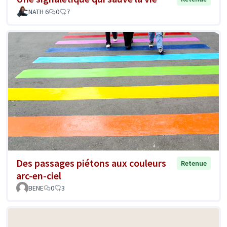
NATH 6
0
7
Des passages piétons aux couleurs
Retenue
arc-en-ciel
BENE
0
3