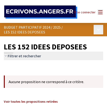
Panneau de gestion des cookies
Menu
Se connecter
BUDGET PARTICIPATIF 2024 / 2025
/
Menu p
LES 152 IDEES DEPOSEES
LES 152 IDEES DEPOSEES
Filtrer et rechercher
Aucune proposition ne correspond à ce critère.
Voir toutes les propositions retirées