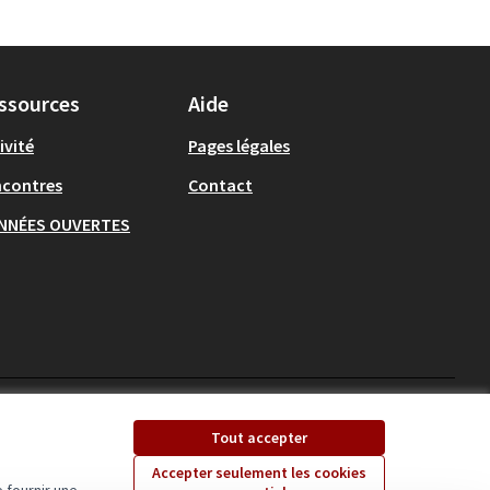
ssources
Aide
ivité
Pages légales
ncontres
Contact
NNÉES OUVERTES
Ecrivons Angers sur X
Ecrivons Angers sur
Tout accepter
(Lien externe)
(Lien externe)
Accepter seulement les cookies
 fournir une