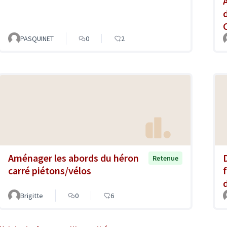
PASQUINET
0
2
Aménager les abords du héron
Retenue
carré piétons/vélos
f
Brigitte
0
6