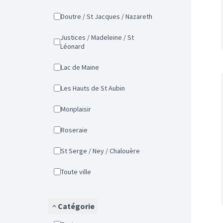
Doutre / St Jacques / Nazareth
Justices / Madeleine / St
Léonard
Lac de Maine
Les Hauts de St Aubin
Monplaisir
Roseraie
St Serge / Ney / Chalouère
Toute ville
Catégorie