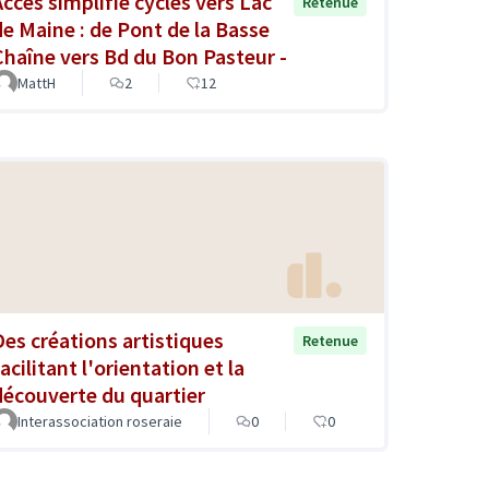
Accès simplifié cycles vers Lac
Retenue
de Maine : de Pont de la Basse
Chaîne vers Bd du Bon Pasteur -
MattH
2
12
Des créations artistiques
Retenue
acilitant l'orientation et la
découverte du quartier
Interassociation roseraie
0
0