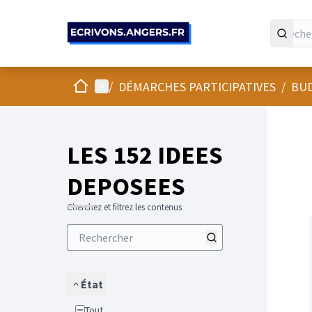
Panneau de gestion des cookies
Accueil
Menu principal
/
DÉMARCHES PARTICIPATIVES
/
BUD
LES 152 IDEES
DEPOSEES
Cherchez et filtrez les contenus
État
Tout