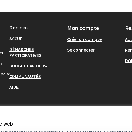
Decidim
Mon compte
Re
ACCUEIL
Créer un compte
Act
DÉMARCHES
Se connecter
Re
ers.
PARTICIPATIVES
DO
de
BUDGET PARTICIPATIF
s pour
COMMUNAUTÉS
AIDE
te web
rer la performance et les contenus du site. Les cookies nous permettent de