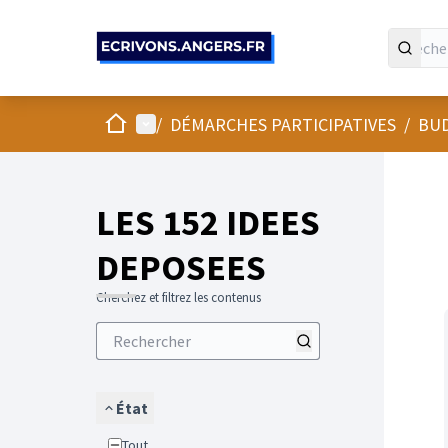
Panneau de gestion des cookies
Accueil
Menu principal
/
DÉMARCHES PARTICIPATIVES
/
BUD
LES 152 IDEES
DEPOSEES
Cherchez et filtrez les contenus
État
Tout