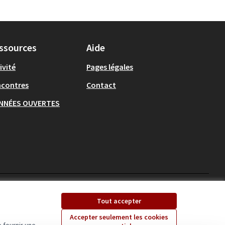
ssources
Aide
ivité
Pages légales
ncontres
Contact
NNÉES OUVERTES
Ecrivons Angers sur X
Ecrivons Angers sur
Tout accepter
(Lien externe)
(Lien externe)
Accepter seulement les cookies
 fournir une