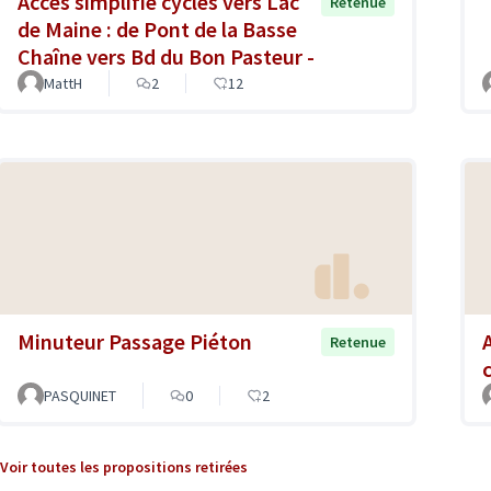
Accès simplifié cycles vers Lac
Retenue
de Maine : de Pont de la Basse
Chaîne vers Bd du Bon Pasteur -
MattH
2
12
Minuteur Passage Piéton
Retenue
PASQUINET
0
2
Voir toutes les propositions retirées