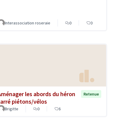
Interassociation roseraie
0
0
Aménager les abords du héron
Retenue
carré piétons/vélos
Brigitte
0
6