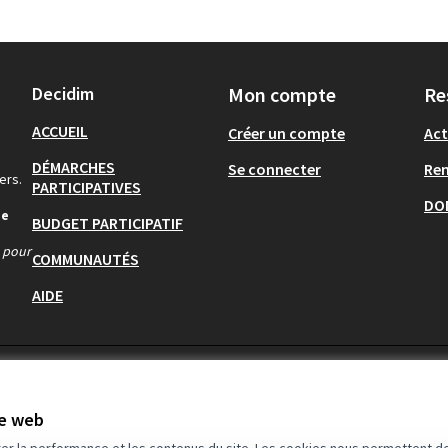
Decidim
Mon compte
Re
ACCUEIL
Créer un compte
Act
DÉMARCHES
Se connecter
Re
ers.
PARTICIPATIVES
DO
de
BUDGET PARTICIPATIF
s pour
COMMUNAUTÉS
AIDE
te web
rer la performance et les contenus du site. Les cookies nous permettent de