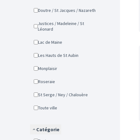
Doutre / St Jacques / Nazareth
Justices / Madeleine / St
Léonard
Lac de Maine
Les Hauts de St Aubin
Monplaisir
Roseraie
St Serge / Ney / Chalouère
Toute ville
Catégorie