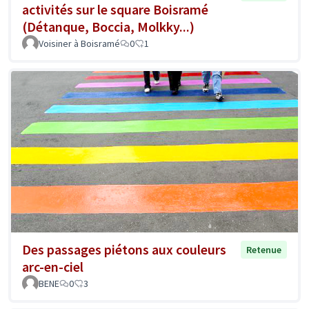
activités sur le square Boisramé
(Détanque, Boccia, Molkky...)
Voisiner à Boisramé
0
1
Des passages piétons aux couleurs
Retenue
arc-en-ciel
BENE
0
3