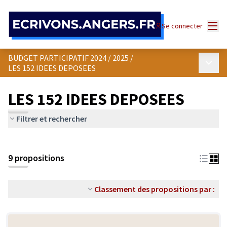
Panneau de gestion des cookies
Menu
Se connecter
BUDGET PARTICIPATIF 2024 / 2025
/
Menu p
LES 152 IDEES DEPOSEES
LES 152 IDEES DEPOSEES
Filtrer et rechercher
9 propositions
Classement des propositions par :