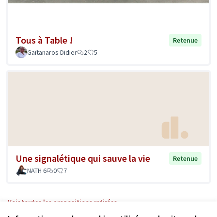
Tous à Table !
Retenue
Gaïtanaros Didier
2
5
Une signalétique qui sauve la vie
Retenue
NATH 6
0
7
Voir toutes les propositions retirées