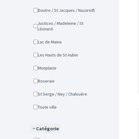
Doutre / St Jacques / Nazareth
Justices / Madeleine / St
Léonard
Lac de Maine
Les Hauts de St Aubin
Monplaisir
Roseraie
St Serge / Ney / Chalouère
Toute ville
Catégorie