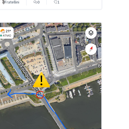
Fratellini
0
1