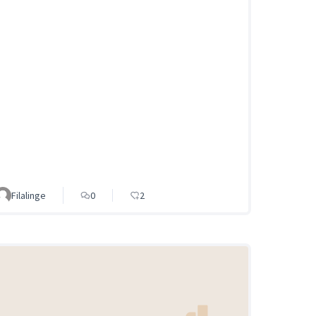
Filalinge
0
2