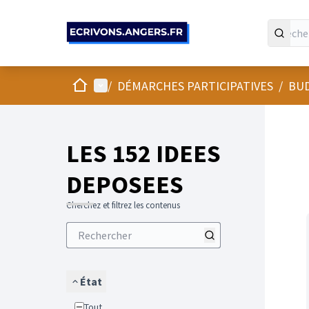
Panneau de gestion des cookies
Accueil
Menu principal
/
DÉMARCHES PARTICIPATIVES
/
BUD
LES 152 IDEES
DEPOSEES
Cherchez et filtrez les contenus
État
Tout