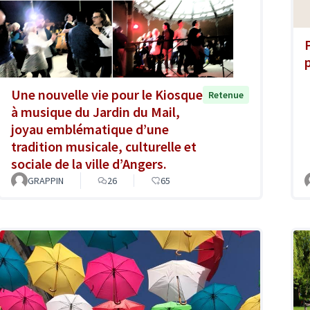
p
Une nouvelle vie pour le Kiosque
Retenue
à musique du Jardin du Mail,
joyau emblématique d’une
tradition musicale, culturelle et
sociale de la ville d’Angers.
GRAPPIN
26
65