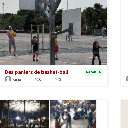
Des paniers de basket-ball
Retenue
fkang
0
3