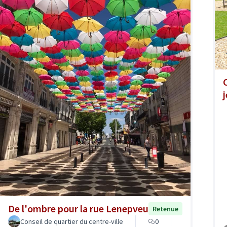
De l'ombre pour la rue Lenepveu
Retenue
Conseil de quartier du centre-ville
0