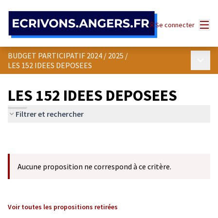
Panneau de gestion des cookies
Menu
Se connecter
BUDGET PARTICIPATIF 2024 / 2025
/
Menu p
LES 152 IDEES DEPOSEES
LES 152 IDEES DEPOSEES
Filtrer et rechercher
Aucune proposition ne correspond à ce critère.
Voir toutes les propositions retirées