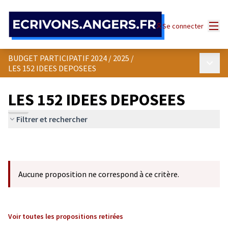
Panneau de gestion des cookies
Menu
Se connecter
BUDGET PARTICIPATIF 2024 / 2025
/
Menu p
LES 152 IDEES DEPOSEES
LES 152 IDEES DEPOSEES
Filtrer et rechercher
Aucune proposition ne correspond à ce critère.
Voir toutes les propositions retirées