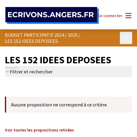
Panneau de gestion des cookies
Menu
Se connecter
BUDGET PARTICIPATIF 2024 / 2025
/
Menu p
LES 152 IDEES DEPOSEES
LES 152 IDEES DEPOSEES
Filtrer et rechercher
Aucune proposition ne correspond à ce critère.
Voir toutes les propositions retirées