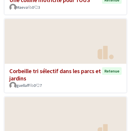
Maeva
0
3
Corbeille tri sélectif dans les parcs et
Retenue
jardins
guellaff
0
7