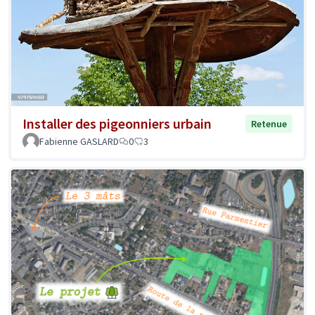
Installer des pigeonniers urbain
Retenue
Fabienne GASLARD
0
3