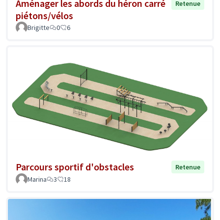
Aménager les abords du héron carré
Retenue
piétons/vélos
Brigitte
0
6
Parcours sportif d'obstacles
Retenue
Marina
3
18