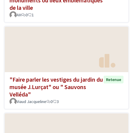
monuments ou lieux emblématiques
de la ville
AH
0
1
"Faire parler les vestiges du jardin du
Retenue
musée J.Lurçat" ou " Sauvons
Velléda"
Viaud Jacqueline
0
3