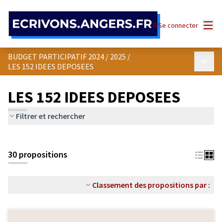
Panneau de gestion des cookies
Menu
Se connecter
BUDGET PARTICIPATIF 2024 / 2025
/
Menu p
LES 152 IDEES DEPOSEES
LES 152 IDEES DEPOSEES
Filtrer et rechercher
30 propositions
Classement des propositions par :