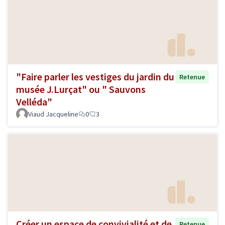
"Faire parler les vestiges du jardin du
Retenue
musée J.Lurçat" ou " Sauvons
Velléda"
Viaud Jacqueline
0
3
Créer un espace de convivialité et de
Retenue