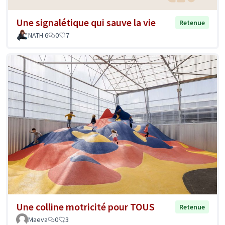
Une signalétique qui sauve la vie
Retenue
NATH 6
0
7
Une colline motricité pour TOUS
Retenue
Maeva
0
3