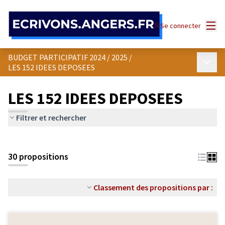
Panneau de gestion des cookies
Menu
Se connecter
BUDGET PARTICIPATIF 2024 / 2025
/
Menu p
LES 152 IDEES DEPOSEES
LES 152 IDEES DEPOSEES
Filtrer et rechercher
30 propositions
Classement des propositions par :