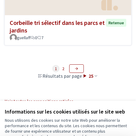
Corbeille tri sélectif dans les parcs et
Retenue
jardins
guellaff
0
7
1
2
Résultats par page :
25
Voir toutes les propositions retirées
Informations sur les cookies utilisés sur le site web
Nous utilisons des cookies sur notre site Web pour améliorer la
Conditions d'utilisation
performance et les contenus du site. Les cookies nous permettent
Paramètres des cookies
de fournir une expérience utilisateur et un contenu plus
Ecrivons Angers sur X
Ecrivons Angers sur Facebook