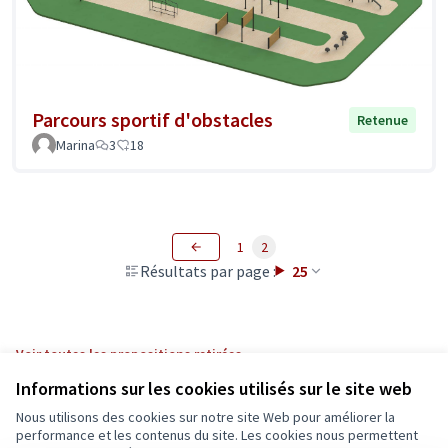
Parcours sportif d'obstacles
Retenue
Marina
3
18
1
2
Résultats par page :
25
Voir toutes les propositions retirées
Informations sur les cookies utilisés sur le site web
Nous utilisons des cookies sur notre site Web pour améliorer la
Conditions d'utilisation
performance et les contenus du site. Les cookies nous permettent
Paramètres des cookies