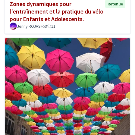
Zones dynamiques pour
Retenue
l'entraînement et la pratique du vélo
pour Enfants et Adolescents.
Jenny ROJAS
3
11