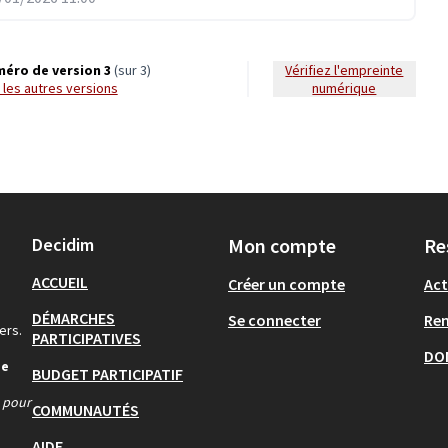
éro de version 3
(sur 3)
Vérifiez l'empreinte
ir les autres versions
numérique
Decidim
Mon compte
Re
ACCUEIL
Créer un compte
Act
DÉMARCHES
Se connecter
Re
ers.
PARTICIPATIVES
DO
de
BUDGET PARTICIPATIF
s pour
COMMUNAUTÉS
AIDE