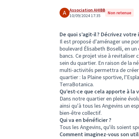
Association AHIBB
Non retenue
10/09/2024 17:35
De quoi s’agit-il ? Décrivez votre 
Il est proposé d'aménager une port
boulevard Élisabeth Boselli, en un
bancs. Ce projet vise à revitalise
sein du quartier. En raison de la né
multi-activités permettra de créer
quartier : la Plaine sportive, l’Esp
TerraBotanica.
Qu’est-ce que cela apporte à la v
Dans notre quartier en pleine évolu
ainsi qu'à tous les Angevins un esp
bien-être collectif.
Qui va en bénéficier ?
Tous les Angevins, qu'ils soient sp
Comment imaginez-vous son utili