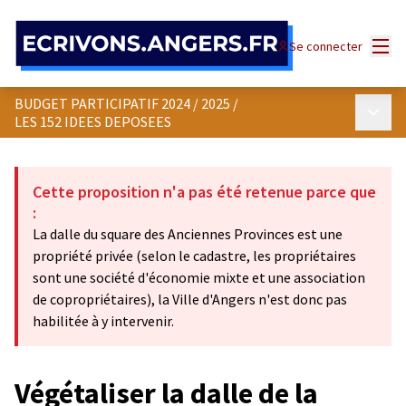
Panneau de gestion des cookies
Menu
Se connecter
BUDGET PARTICIPATIF 2024 / 2025
/
Menu p
LES 152 IDEES DEPOSEES
Cette proposition n'a pas été retenue parce que
:
La dalle du square des Anciennes Provinces est une
propriété privée (selon le cadastre, les propriétaires
sont une société d'économie mixte et une association
de copropriétaires), la Ville d'Angers n'est donc pas
habilitée à y intervenir.
Végétaliser la dalle de la