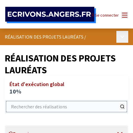
Panneau de gestion des cookies
Menu
Se connecter
Menu p
RÉALISATION DES PROJETS LAURÉATS
/
RÉALISATION DES PROJETS
LAURÉATS
État d'exécution global
10%
Rechercher des réalisations