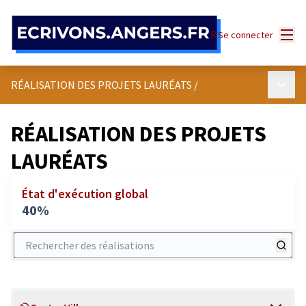
Panneau de gestion des cookies
Menu
Se connecter
Menu p
RÉALISATION DES PROJETS LAURÉATS
/
RÉALISATION DES PROJETS
LAURÉATS
État d'exécution global
40%
Rechercher des réalisations