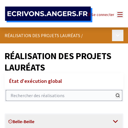
Panneau de gestion des cookies
Menu
Se connecter
Menu p
RÉALISATION DES PROJETS LAURÉATS
/
RÉALISATION DES PROJETS
LAURÉATS
État d'exécution global
Rechercher des réalisations
Belle-Beille
Scope