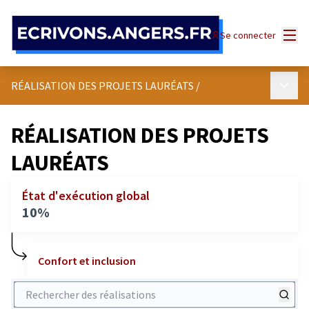
Panneau de gestion des cookies
Menu
Se connecter
Menu p
RÉALISATION DES PROJETS LAURÉATS
/
RÉALISATION DES PROJETS
LAURÉATS
État d'exécution global
10%
Confort et inclusion
Rechercher des réalisations