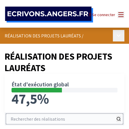
Panneau de gestion des cookies
Menu
Se connecter
Menu p
RÉALISATION DES PROJETS LAURÉATS
/
RÉALISATION DES PROJETS
LAURÉATS
État d'exécution global
47,5%
Rechercher des réalisations