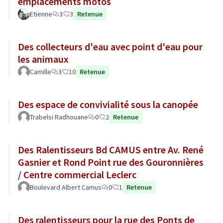
emplacements motos
Etienne
3
3
Retenue
Des collecteurs d'eau avec point d'eau pour
les animaux
Camille
3
10
Retenue
Des espace de convivialité sous la canopée
Trabelsi Radhouane
0
2
Retenue
Des Ralentisseurs Bd CAMUS entre Av. René
Gasnier et Rond Point rue des Gouronnières
/ Centre commercial Leclerc
Boulevard Albert Camus
0
1
Retenue
Des ralentisseurs pour la rue des Ponts de