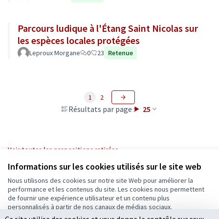
Parcours ludique à l'Étang Saint Nicolas sur
les espèces locales protégées
Leproux Morgane
0
23
Retenue
1
2
Résultats par page :
25
Voir toutes les propositions retirées
Informations sur les cookies utilisés sur le site web
Nous utilisons des cookies sur notre site Web pour améliorer la
Conditions d'utilisation
performance et les contenus du site. Les cookies nous permettent
Paramètres des cookies
de fournir une expérience utilisateur et un contenu plus
Ecrivons Angers sur X
Ecrivons Angers sur Facebook
personnalisés à partir de nos canaux de médias sociaux.
(Lien externe)
(Lien externe)