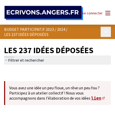
Panneau de gestion des cookies
Menu
Se connecter
BUDGET PARTICIPATIF 2023 / 2024
/
Menu p
LES 237 IDÉES DÉPOSÉES
LES 237 IDÉES DÉPOSÉES
Filtrer et rechercher
Vous avez une idée un peu floue, un rêve un peu fou ?
Participez à un atelier collectif ! Nous vous
accompagnons dans l’élaboration de vos idées
lien
(S'ou