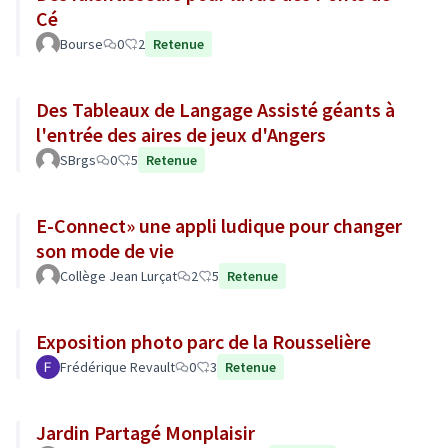
Cé
Bourse
0
2
Retenue
Des Tableaux de Langage Assisté géants à
l'entrée des aires de jeux d'Angers
SBrgs
0
5
Retenue
E-Connect» une appli ludique pour changer
son mode de vie
Collège Jean Lurçat
2
5
Retenue
Exposition photo parc de la Rousselière
Frédérique Revault
0
3
Retenue
Jardin Partagé Monplaisir