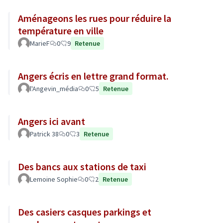
Aménageons les rues pour réduire la
température en ville
MarieF
0
9
Retenue
Angers écris en lettre grand format.
l'Angevin_média
0
5
Retenue
Angers ici avant
Patrick 38
0
3
Retenue
Des bancs aux stations de taxi
Lemoine Sophie
0
2
Retenue
Des casiers casques parkings et