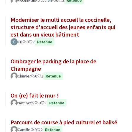
FROMAGEAU Lucien
0
2
Retenue
Moderniser le multi accueil la coccinelle,
structure d'accueil des jeunes enfants qui
est dans un vieux bâtiment
CB
0
7
Retenue
Ombrager le parking de la place de
Champagne
Chimier
0
1
Retenue
On (re) fait le mur !
NathActiv
0
1
Retenue
Parcours de course à pied culturel et balisé
Camille
0
2
Retenue