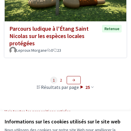
Parcours ludique à l'Étang Saint
Retenue
Nicolas sur les espèces locales
protégées
Leproux Morgane
0
23
1
2
Résultats par page :
25
Voir toutes les propositions retirées
Informations sur les cookies utilisés sur le site web
Nous utilisons des cookies sur notre site Web pour améliorer la