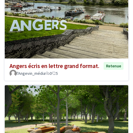
Angers écris en lettre grand format.
Retenue
l'Angevin_média
0
5