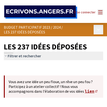
Panneau de gestion des cookies
Menu
Se connecter
BUDGET PARTICIPATIF 2023 / 2024
/
Menu p
LES 237 IDÉES DÉPOSÉES
LES 237 IDÉES DÉPOSÉES
Filtrer et rechercher
Vous avez une idée un peu floue, un rêve un peu fou ?
Participez à un atelier collectif ! Nous vous
accompagnons dans l’élaboration de vos idées
lien
(S'ou