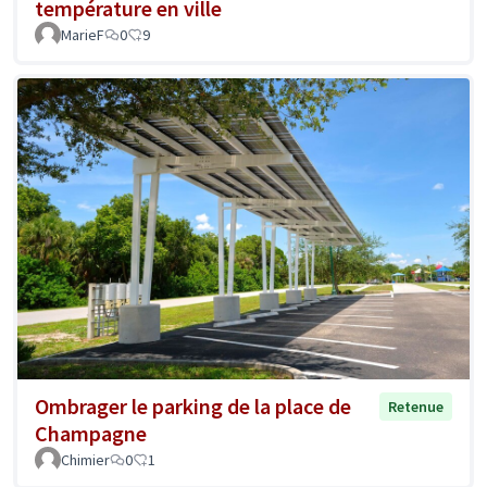
température en ville
MarieF
0
9
Ombrager le parking de la place de
Retenue
Champagne
Chimier
0
1