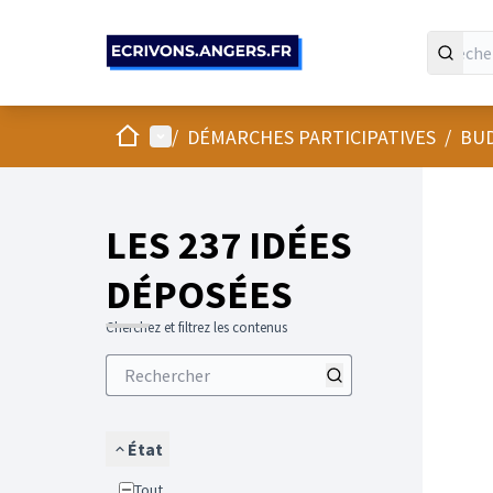
Panneau de gestion des cookies
Accueil
Menu principal
/
DÉMARCHES PARTICIPATIVES
/
BUD
LES 237 IDÉES
DÉPOSÉES
Cherchez et filtrez les contenus
État
Tout