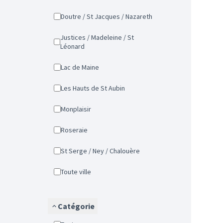
Doutre / St Jacques / Nazareth
Justices / Madeleine / St
Léonard
Lac de Maine
Les Hauts de St Aubin
Monplaisir
Roseraie
St Serge / Ney / Chalouère
Toute ville
Catégorie