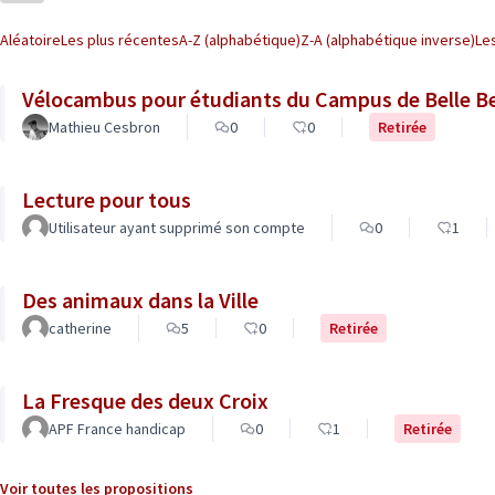
Aléatoire
Les plus récentes
A-Z (alphabétique)
Z-A (alphabétique inverse)
Le
Vélocambus pour étudiants du Campus de Belle Be
Mathieu Cesbron
0
0
Retirée
Lecture pour tous
Utilisateur ayant supprimé son compte
0
1
Des animaux dans la Ville
catherine
5
0
Retirée
La Fresque des deux Croix
APF France handicap
0
1
Retirée
Voir toutes les propositions