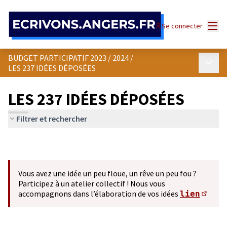
Panneau de gestion des cookies
Menu
Se connecter
BUDGET PARTICIPATIF 2023 / 2024
/
Menu p
LES 237 IDÉES DÉPOSÉES
LES 237 IDÉES DÉPOSÉES
Filtrer et rechercher
Vous avez une idée un peu floue, un rêve un peu fou ?
Participez à un atelier collectif ! Nous vous
accompagnons dans l’élaboration de vos idées
lien
(S'ou