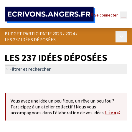
Panneau de gestion des cookies
Menu
Se connecter
BUDGET PARTICIPATIF 2023 / 2024
/
Menu p
LES 237 IDÉES DÉPOSÉES
LES 237 IDÉES DÉPOSÉES
Filtrer et rechercher
Vous avez une idée un peu floue, un rêve un peu fou ?
Participez à un atelier collectif ! Nous vous
accompagnons dans l’élaboration de vos idées
lien
(S'ou