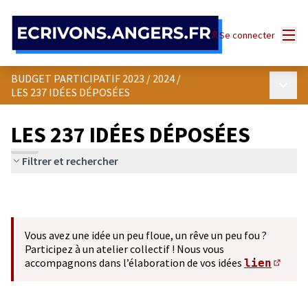
Panneau de gestion des cookies
Menu
Se connecter
BUDGET PARTICIPATIF 2023 / 2024
/
Menu p
LES 237 IDÉES DÉPOSÉES
LES 237 IDÉES DÉPOSÉES
Filtrer et rechercher
Vous avez une idée un peu floue, un rêve un peu fou ?
Participez à un atelier collectif ! Nous vous
accompagnons dans l’élaboration de vos idées
lien
(S'ou