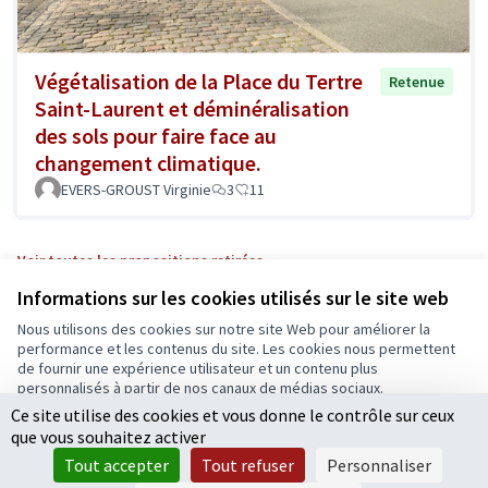
Végétalisation de la Place du Tertre
Retenue
Saint-Laurent et déminéralisation
des sols pour faire face au
changement climatique.
EVERS-GROUST Virginie
3
11
Voir toutes les propositions retirées
Informations sur les cookies utilisés sur le site web
Nous utilisons des cookies sur notre site Web pour améliorer la
Conditions d'utilisation
performance et les contenus du site. Les cookies nous permettent
Paramètres des cookies
de fournir une expérience utilisateur et un contenu plus
Ecrivons Angers sur X
Ecrivons Angers sur Facebook
personnalisés à partir de nos canaux de médias sociaux.
(Lien externe)
(Lien externe)
Ce site utilise des cookies et vous donne le contrôle sur ceux
Tout accepter
que vous souhaitez activer
Accepter seulement les cookies essentiels
Tout accepter
Tout refuser
Personnaliser
Licence Cre
(Lien extern
Paramètres