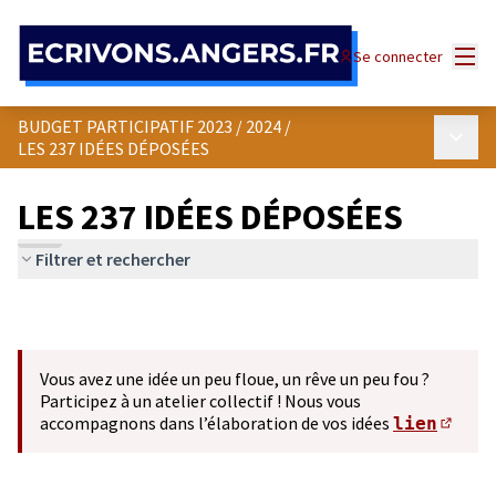
Panneau de gestion des cookies
Menu
Se connecter
BUDGET PARTICIPATIF 2023 / 2024
/
Menu p
LES 237 IDÉES DÉPOSÉES
LES 237 IDÉES DÉPOSÉES
Filtrer et rechercher
Vous avez une idée un peu floue, un rêve un peu fou ?
Participez à un atelier collectif ! Nous vous
accompagnons dans l’élaboration de vos idées
lien
(S'ou