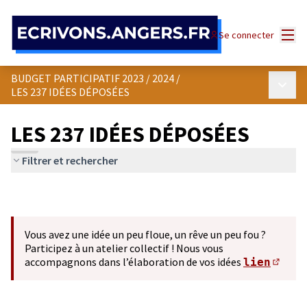
Panneau de gestion des cookies
Menu
Se connecter
BUDGET PARTICIPATIF 2023 / 2024
/
Menu p
LES 237 IDÉES DÉPOSÉES
LES 237 IDÉES DÉPOSÉES
Filtrer et rechercher
Vous avez une idée un peu floue, un rêve un peu fou ?
Participez à un atelier collectif ! Nous vous
accompagnons dans l’élaboration de vos idées
lien
(S'ou