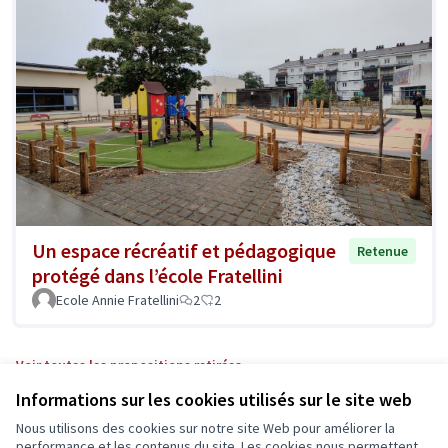
Un espace récréatif et pédagogique
Retenue
protégé dans l’école Fratellini
Ecole Annie Fratellini
2
2
Voir toutes les propositions retirées
Informations sur les cookies utilisés sur le site web
Nous utilisons des cookies sur notre site Web pour améliorer la
Conditions d'utilisation
performance et les contenus du site. Les cookies nous permettent