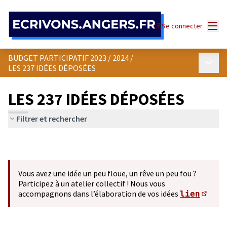
Panneau de gestion des cookies
Menu
Se connecter
BUDGET PARTICIPATIF 2023 / 2024
/
Menu p
LES 237 IDÉES DÉPOSÉES
LES 237 IDÉES DÉPOSÉES
Filtrer et rechercher
Vous avez une idée un peu floue, un rêve un peu fou ?
Participez à un atelier collectif ! Nous vous
accompagnons dans l’élaboration de vos idées
lien
(S'ou