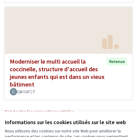
Moderniser le multi accueil la
Retenue
coccinelle, structure d'accueil des
jeunes enfants qui est dans un vieux
bâtiment
CB
0
7
Voir toutes les propositions retirées
Informations sur les cookies utilisés sur le site web
Nous utilisons des cookies sur notre site Web pour améliorer la
Conditions d'utilisation
performance et les contenus du site. Les cookies nous permettent