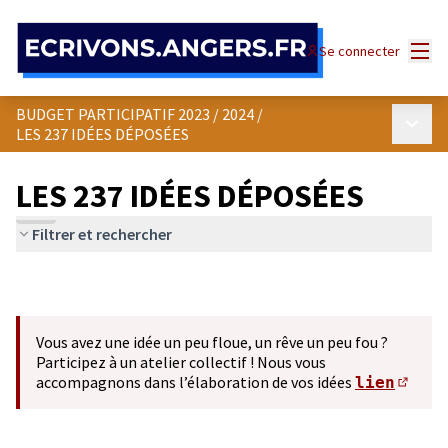
Panneau de gestion des cookies
Menu
Se connecter
BUDGET PARTICIPATIF 2023 / 2024
/
Menu p
LES 237 IDÉES DÉPOSÉES
LES 237 IDÉES DÉPOSÉES
Filtrer et rechercher
Vous avez une idée un peu floue, un rêve un peu fou ?
Participez à un atelier collectif ! Nous vous
accompagnons dans l’élaboration de vos idées
lien
(S'ou