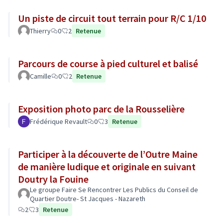
Un piste de circuit tout terrain pour R/C 1/10
Thierry
0
2
Retenue
Parcours de course à pied culturel et balisé
Camille
0
2
Retenue
Exposition photo parc de la Rousselière
Frédérique Revault
0
3
Retenue
Participer à la découverte de l’Outre Maine
de manière ludique et originale en suivant
Doutry la Fouine
Le groupe Faire Se Rencontrer Les Publics du Conseil de
Quartier Doutre- St Jacques - Nazareth
2
3
Retenue