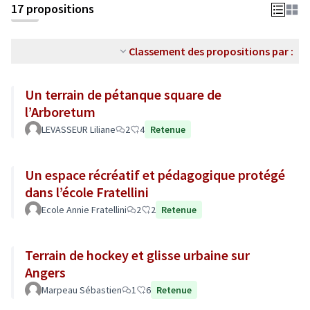
17 propositions
Classement des propositions par :
Un terrain de pétanque square de
l’Arboretum
LEVASSEUR Liliane
2
4
Retenue
Un espace récréatif et pédagogique protégé
dans l’école Fratellini
Ecole Annie Fratellini
2
2
Retenue
Terrain de hockey et glisse urbaine sur
Angers
Marpeau Sébastien
1
6
Retenue