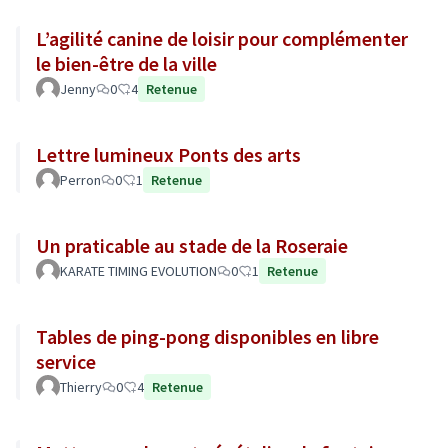
L’agilité canine de loisir pour complémenter
le bien-être de la ville
Jenny
0
4
Retenue
Lettre lumineux Ponts des arts
Perron
0
1
Retenue
Un praticable au stade de la Roseraie
KARATE TIMING EVOLUTION
0
1
Retenue
Tables de ping-pong disponibles en libre
service
Thierry
0
4
Retenue