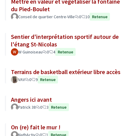
Mettre en valeur et végétaliser la fontaine
du Pied-Boulet
Conseil de quartier Centre-Ville
0
10
Retenue
Sentier d'interprétation sportif autour de
l'étang St-Nicolas
W Guinoiseau
0
4
Retenue
Terrains de basketball extérieur libre accès
VAV
0
9
Retenue
Angers ici avant
Patrick 38
0
3
Retenue
On (re) fait le mur !
NathActiv
0
1
Retenue