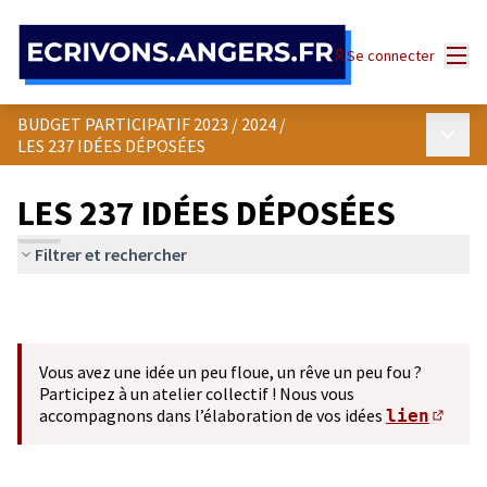
Panneau de gestion des cookies
Menu
Se connecter
BUDGET PARTICIPATIF 2023 / 2024
/
Menu p
LES 237 IDÉES DÉPOSÉES
LES 237 IDÉES DÉPOSÉES
Filtrer et rechercher
Vous avez une idée un peu floue, un rêve un peu fou ?
Participez à un atelier collectif ! Nous vous
accompagnons dans l’élaboration de vos idées
lien
(S'ou