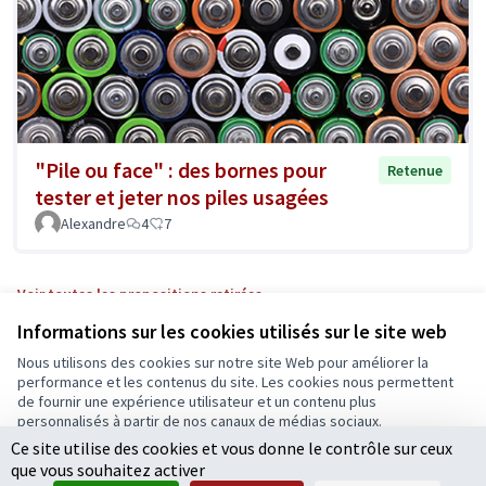
"Pile ou face" : des bornes pour
Retenue
tester et jeter nos piles usagées
Alexandre
4
7
Voir toutes les propositions retirées
Informations sur les cookies utilisés sur le site web
Nous utilisons des cookies sur notre site Web pour améliorer la
Conditions d'utilisation
performance et les contenus du site. Les cookies nous permettent
Paramètres des cookies
de fournir une expérience utilisateur et un contenu plus
Ecrivons Angers sur X
Ecrivons Angers sur Facebook
personnalisés à partir de nos canaux de médias sociaux.
(Lien externe)
(Lien externe)
Ce site utilise des cookies et vous donne le contrôle sur ceux
Tout accepter
que vous souhaitez activer
Accepter seulement les cookies essentiels