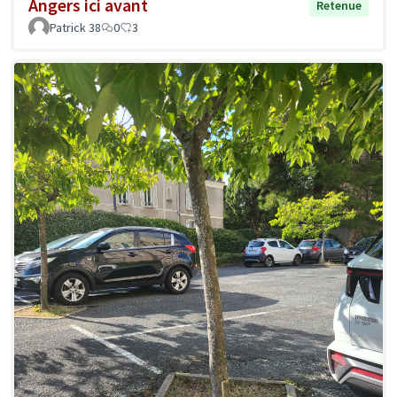
Angers ici avant
Retenue
Patrick 38
0
3