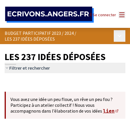
Panneau de gestion des cookies
Menu
Se connecter
BUDGET PARTICIPATIF 2023 / 2024
/
Menu p
LES 237 IDÉES DÉPOSÉES
LES 237 IDÉES DÉPOSÉES
Filtrer et rechercher
Vous avez une idée un peu floue, un rêve un peu fou ?
Participez à un atelier collectif ! Nous vous
accompagnons dans l’élaboration de vos idées
lien
(S'ou