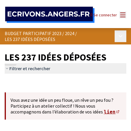
Panneau de gestion des cookies
Menu
Se connecter
BUDGET PARTICIPATIF 2023 / 2024
/
Menu p
LES 237 IDÉES DÉPOSÉES
LES 237 IDÉES DÉPOSÉES
Filtrer et rechercher
Vous avez une idée un peu floue, un rêve un peu fou ?
Participez à un atelier collectif ! Nous vous
accompagnons dans l’élaboration de vos idées
lien
(S'ou