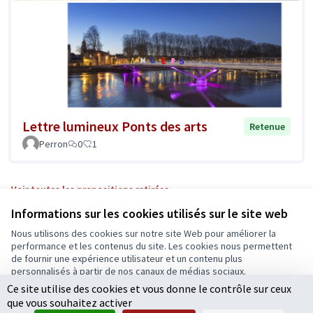
Lettre lumineux Ponts des arts
Retenue
Perron
0
1
Voir toutes les propositions retirées
Informations sur les cookies utilisés sur le site web
Nous utilisons des cookies sur notre site Web pour améliorer la
Conditions d'utilisation
performance et les contenus du site. Les cookies nous permettent
Paramètres des cookies
de fournir une expérience utilisateur et un contenu plus
Ecrivons Angers sur X
Ecrivons Angers sur Facebook
personnalisés à partir de nos canaux de médias sociaux.
(Lien externe)
(Lien externe)
Ce site utilise des cookies et vous donne le contrôle sur ceux
Tout accepter
que vous souhaitez activer
Accepter seulement les cookies essentiels