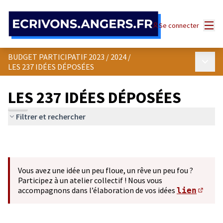
Panneau de gestion des cookies
Menu
Se connecter
BUDGET PARTICIPATIF 2023 / 2024
/
Menu p
LES 237 IDÉES DÉPOSÉES
LES 237 IDÉES DÉPOSÉES
Filtrer et rechercher
Vous avez une idée un peu floue, un rêve un peu fou ?
Participez à un atelier collectif ! Nous vous
accompagnons dans l’élaboration de vos idées
lien
(S'ou