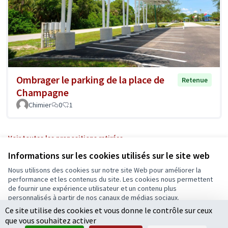
Ombrager le parking de la place de
Retenue
Champagne
Chimier
0
1
Voir toutes les propositions retirées
Informations sur les cookies utilisés sur le site web
Nous utilisons des cookies sur notre site Web pour améliorer la
Conditions d'utilisation
performance et les contenus du site. Les cookies nous permettent
Paramètres des cookies
de fournir une expérience utilisateur et un contenu plus
Ecrivons Angers sur X
Ecrivons Angers sur Facebook
personnalisés à partir de nos canaux de médias sociaux.
(Lien externe)
(Lien externe)
Ce site utilise des cookies et vous donne le contrôle sur ceux
Tout accepter
que vous souhaitez activer
Accepter seulement les cookies essentiels