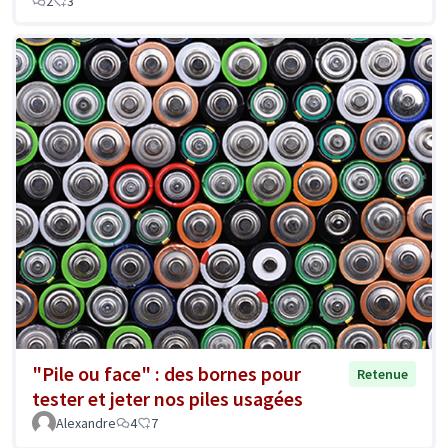
2
3
"Pile ou face" : des bornes pour
Retenue
tester et jeter nos piles usagées
Alexandre
4
7