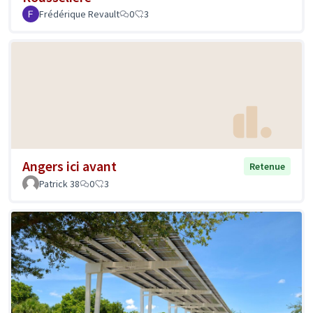
Frédérique Revault
0
3
Angers ici avant
Retenue
Patrick 38
0
3