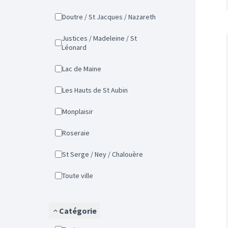
Doutre / St Jacques / Nazareth
Justices / Madeleine / St
Léonard
Lac de Maine
Les Hauts de St Aubin
Monplaisir
Roseraie
St Serge / Ney / Chalouère
Toute ville
Catégorie