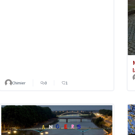
Chimier
0
1