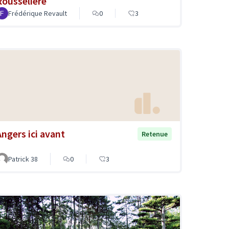
Rousselière
Frédérique Revault
0
3
Angers ici avant
Retenue
Patrick 38
0
3