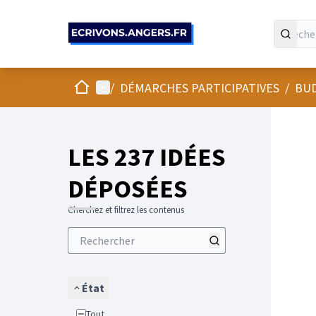
Panneau de gestion des cookies
Accueil
Menu principal
/
DÉMARCHES PARTICIPATIVES
/
BUD
LES 237 IDÉES
DÉPOSÉES
Cherchez et filtrez les contenus
État
Tout