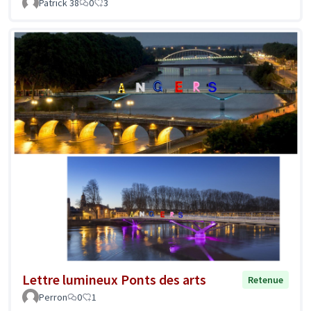
Patrick 38
0
3
Lettre lumineux Ponts des arts
Retenue
Perron
0
1