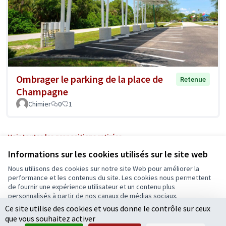
Ombrager le parking de la place de
Retenue
Champagne
Chimier
0
1
Voir toutes les propositions retirées
Informations sur les cookies utilisés sur le site web
Nous utilisons des cookies sur notre site Web pour améliorer la
Conditions d'utilisation
performance et les contenus du site. Les cookies nous permettent
Paramètres des cookies
de fournir une expérience utilisateur et un contenu plus
Ecrivons Angers sur X
Ecrivons Angers sur Facebook
personnalisés à partir de nos canaux de médias sociaux.
(Lien externe)
(Lien externe)
Ce site utilise des cookies et vous donne le contrôle sur ceux
Tout accepter
que vous souhaitez activer
Accepter seulement les cookies essentiels