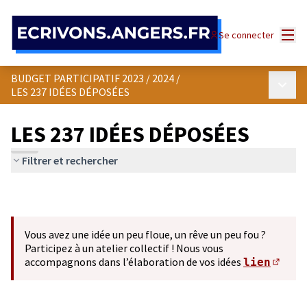
Panneau de gestion des cookies
Menu
Se connecter
BUDGET PARTICIPATIF 2023 / 2024
/
Menu p
LES 237 IDÉES DÉPOSÉES
LES 237 IDÉES DÉPOSÉES
Filtrer et rechercher
Vous avez une idée un peu floue, un rêve un peu fou ?
Participez à un atelier collectif ! Nous vous
accompagnons dans l’élaboration de vos idées
lien
(S'ou