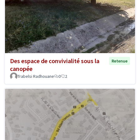
Des espace de convivialité sous la
Retenue
canopée
Trabelsi Radhouane
0
2