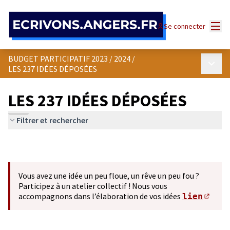
Panneau de gestion des cookies
Menu
Se connecter
BUDGET PARTICIPATIF 2023 / 2024
/
Menu p
LES 237 IDÉES DÉPOSÉES
LES 237 IDÉES DÉPOSÉES
Filtrer et rechercher
Vous avez une idée un peu floue, un rêve un peu fou ?
Participez à un atelier collectif ! Nous vous
accompagnons dans l’élaboration de vos idées
lien
(S'ou