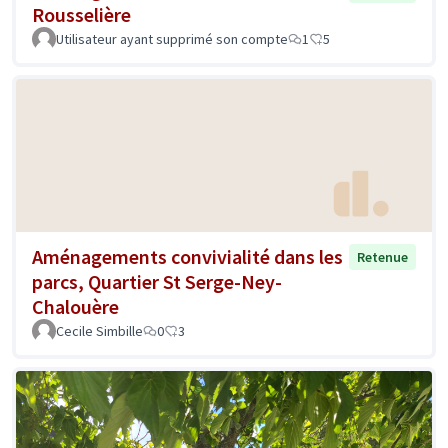
Rousselière
Utilisateur ayant supprimé son compte
1
5
Aménagements convivialité dans les
Retenue
parcs, Quartier St Serge-Ney-
Chalouère
Cecile Simbille
0
3