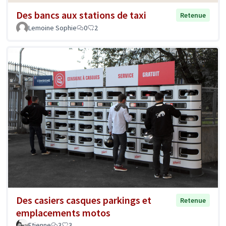
Des bancs aux stations de taxi
Retenue
Lemoine Sophie
0
2
Des casiers casques parkings et
Retenue
emplacements motos
Etienne
3
3