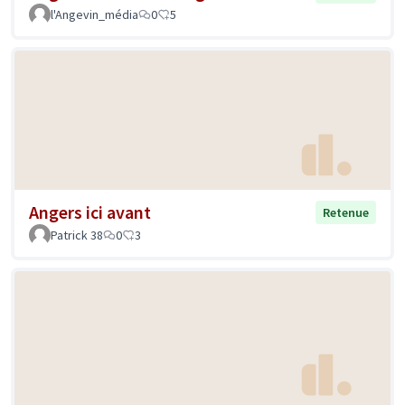
l'Angevin_média
0
5
Angers ici avant
Retenue
Patrick 38
0
3