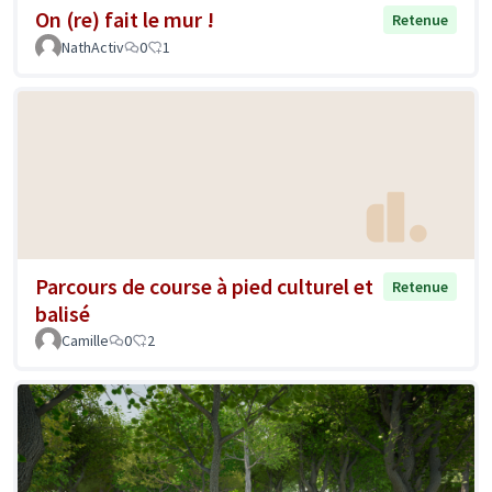
On (re) fait le mur !
Retenue
NathActiv
0
1
Parcours de course à pied culturel et
Retenue
balisé
Camille
0
2