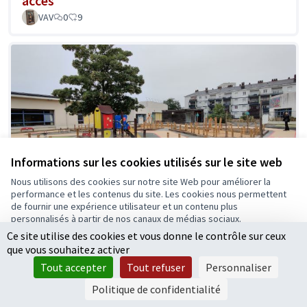
accès
VAV
0
9
Informations sur les cookies utilisés sur le site web
Nous utilisons des cookies sur notre site Web pour améliorer la
performance et les contenus du site. Les cookies nous permettent
de fournir une expérience utilisateur et un contenu plus
Un espace récréatif et pédagogique
personnalisés à partir de nos canaux de médias sociaux.
Retenue
Ce site utilise des cookies et vous donne le contrôle sur ceux
protégé dans l’école Fratellini
Tout accepter
que vous souhaitez activer
Ecole Annie Fratellini
2
2
Accepter seulement les cookies essentiels
Tout accepter
Tout refuser
Personnaliser
Paramètres
Politique de confidentialité