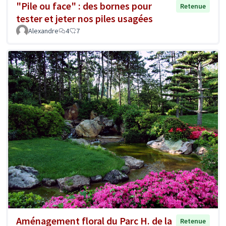
"Pile ou face" : des bornes pour
Retenue
tester et jeter nos piles usagées
Alexandre
4
7
Aménagement floral du Parc H. de la
Retenue