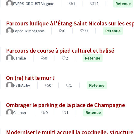
EVERS-GROUST Virginie
1
12
Retenue
Parcours ludique à l'Étang Saint Nicolas sur les e
Leproux Morgane
0
23
Retenue
Parcours de course à pied culturel et balisé
Camille
0
2
Retenue
On (re) fait le mur !
NathActiv
0
1
Retenue
Ombrager le parking de la place de Champagne
Chimier
0
1
Retenue
Moderniser le multi accueil la coccinelle, structur