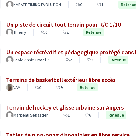
KARATE TIMING EVOLUTION
0
1
Retenu
Un piste de circuit tout terrain pour R/C 1/10
Thierry
0
2
Retenue
Un espace récréatif et pédagogique protégé dans l’
Ecole Annie Fratellini
2
2
Retenue
Terrains de basketball extérieur libre accès
VAV
0
9
Retenue
Terrain de hockey et glisse urbaine sur Angers
Marpeau Sébastien
1
6
Retenue
Tables de ping-pong disponibles en libre service