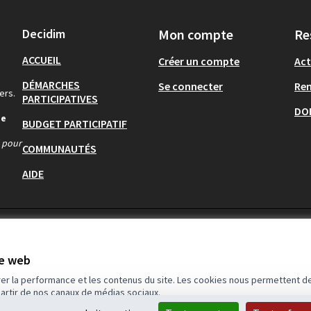
Decidim
Mon compte
Re
ACCUEIL
Créer un compte
Act
DÉMARCHES
Se connecter
Re
ers.
PARTICIPATIVES
DO
de
BUDGET PARTICIPATIF
s pour
COMMUNAUTÉS
AIDE
te web
rer la performance et les contenus du site. Les cookies nous permettent de
partir de nos canaux de médias sociaux.