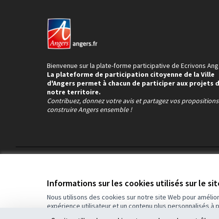
Bienvenue sur la plate-forme participative de Ecrivons Ang
La plateforme de participation citoyenne de la Ville
d'Angers permet à chacun de participer aux projets 
notre territoire.
Contribuez, donnez votre avis et partagez vos proposition
construire Angers ensemble !
Conditions d'utilisation
Paramètres des cookies
Informations sur les cookies utilisés sur le si
Nous utilisons des cookies sur notre site Web pour amélio
expérience utilisateur et un contenu plus personnalisés à 
(Lien externe)