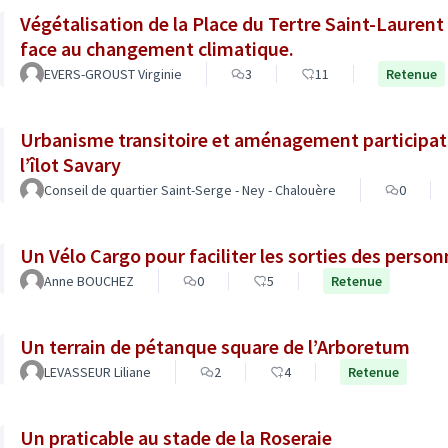
Végétalisation de la Place du Tertre Saint-Laurent 
face au changement climatique.
EVERS-GROUST Virginie
3
11
Retenue
Urbanisme transitoire et aménagement participatif 
l’îlot Savary
Conseil de quartier Saint-Serge - Ney - Chalouère
0
Un Vélo Cargo pour faciliter les sorties des person
Anne BOUCHEZ
0
5
Retenue
Un terrain de pétanque square de l’Arboretum
LEVASSEUR Liliane
2
4
Retenue
Un praticable au stade de la Roseraie