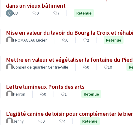
dans un vieux bâtiment
CB
0
7
Retenue
Mise en valeur du lavoir du Bourg la Croix et réhab
FROMAGEAU Lucien
0
2
Retenue
Mettre en valeur et végétaliser la fontaine du Pie
Conseil de quartier Centre-Ville
0
10
R
Lettre lumineux Ponts des arts
Perron
0
1
Retenue
L’agilité canine de loisir pour complémenter le bien-
Jenny
0
4
Retenue