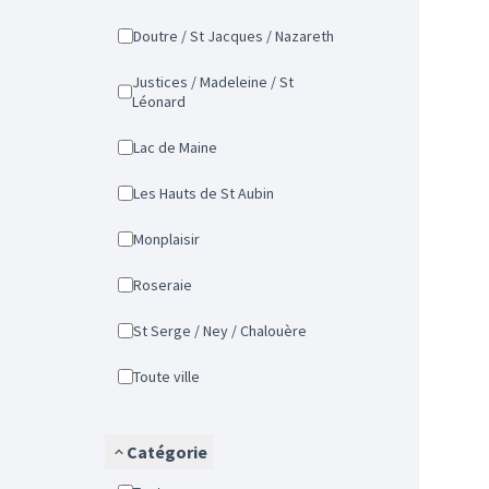
Doutre / St Jacques / Nazareth
Justices / Madeleine / St
Léonard
Lac de Maine
Les Hauts de St Aubin
Monplaisir
Roseraie
St Serge / Ney / Chalouère
Toute ville
Catégorie