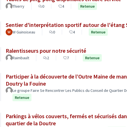
Thierry
0
4
Retenue
Sentier d'interprétation sportif autour de l'étang 
W Guinoiseau
0
4
Retenue
Ralentisseurs pour notre sécurité
Raimbault
2
7
Retenue
Participer à la découverte de l’Outre Maine de man
Doutry la Fouine
Le groupe Faire Se Rencontrer Les Publics du Conseil de Quartier D
Retenue
Parkings à vélos couverts, fermés et sécurisés dan
quartier de la Doutre