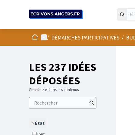
Panneau de gestion des cookies
Accueil
Menu principal
/
DÉMARCHES PARTICIPATIVES
/
BUD
LES 237 IDÉES
DÉPOSÉES
Cherchez et filtrez les contenus
État
Tout