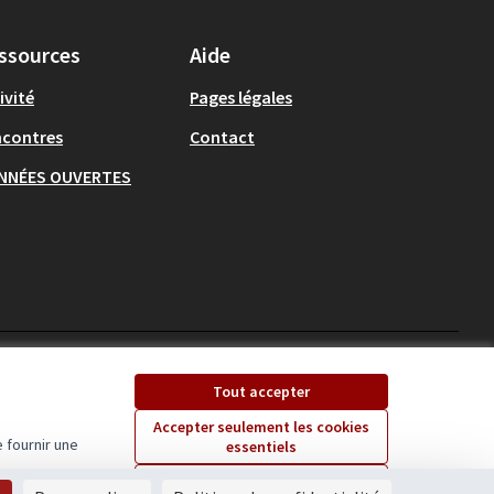
ssources
Aide
ivité
Pages légales
ncontres
Contact
NNÉES OUVERTES
Ecrivons Angers sur X
Ecrivons Angers sur
Tout accepter
(Lien externe)
(Lien externe)
Accepter seulement les cookies
 fournir une
essentiels
Licence Creative Comm
(Lien externe)
Paramètres