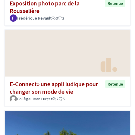
Exposition photo parc de la
Retenue
Rousselière
Frédérique Revault
0
3
E-Connect» une appli ludique pour
Retenue
changer son mode de vie
Collège Jean Lurçat
2
5