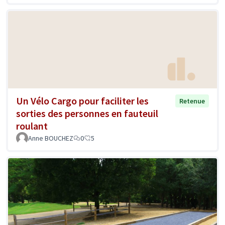
Un Vélo Cargo pour faciliter les
Retenue
sorties des personnes en fauteuil
roulant
Anne BOUCHEZ
0
5