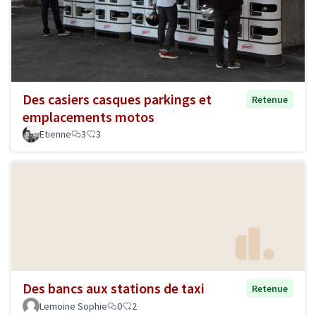
Des casiers casques parkings et
Retenue
emplacements motos
Etienne
3
3
Des bancs aux stations de taxi
Retenue
Lemoine Sophie
0
2