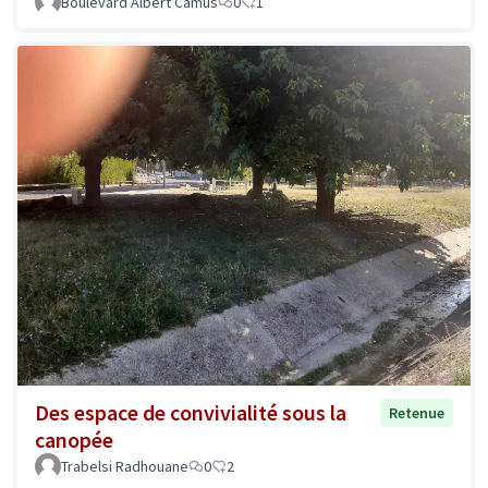
Boulevard Albert Camus
0
1
Des espace de convivialité sous la
Retenue
canopée
Trabelsi Radhouane
0
2