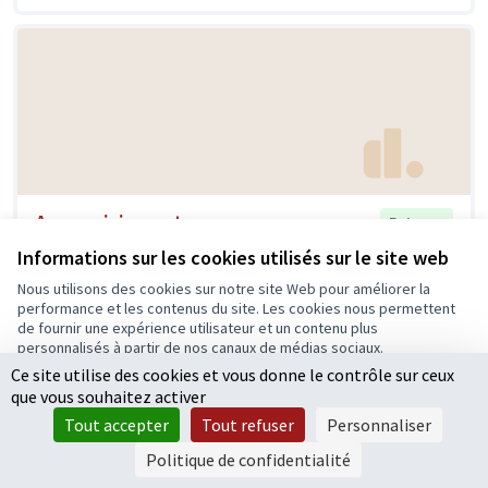
Angers ici avant
Retenue
Patrick 38
0
3
Informations sur les cookies utilisés sur le site web
Nous utilisons des cookies sur notre site Web pour améliorer la
performance et les contenus du site. Les cookies nous permettent
de fournir une expérience utilisateur et un contenu plus
personnalisés à partir de nos canaux de médias sociaux.
Ce site utilise des cookies et vous donne le contrôle sur ceux
Tout accepter
que vous souhaitez activer
Accepter seulement les cookies essentiels
Tout accepter
Tout refuser
Personnaliser
Paramètres
Politique de confidentialité