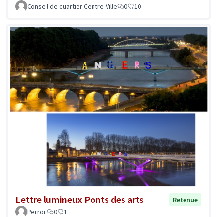
Conseil de quartier Centre-Ville
0
10
Lettre lumineux Ponts des arts
Retenue
Perron
0
1