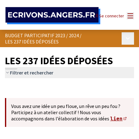
Panneau de gestion des cookies
Menu
Se connecter
BUDGET PARTICIPATIF 2023 / 2024
/
Menu p
LES 237 IDÉES DÉPOSÉES
LES 237 IDÉES DÉPOSÉES
Filtrer et rechercher
Vous avez une idée un peu floue, un rêve un peu fou ?
Participez à un atelier collectif ! Nous vous
accompagnons dans l’élaboration de vos idées
lien
(S'ou