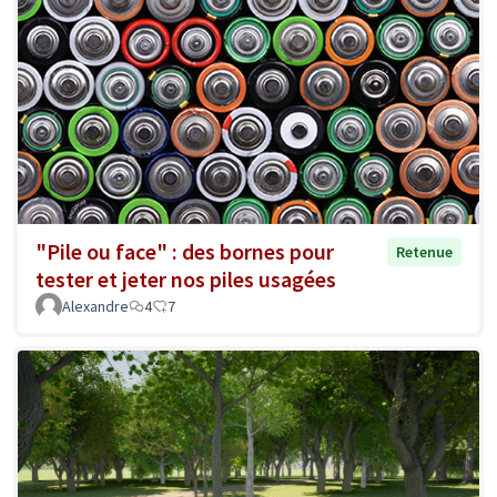
"Pile ou face" : des bornes pour
Retenue
tester et jeter nos piles usagées
Alexandre
4
7