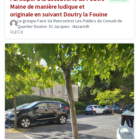
Maine de manière ludique et
originale en suivant Doutry la Fouine
Le groupe Faire Se Rencontrer Les Publics du Conseil de
Quartier Doutre- St Jacques - Nazareth
2
3