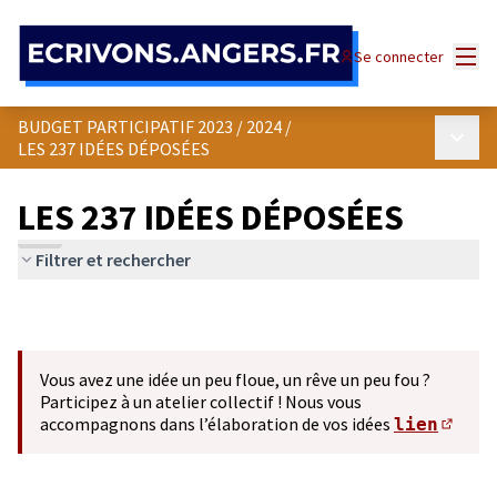
Panneau de gestion des cookies
Menu
Se connecter
BUDGET PARTICIPATIF 2023 / 2024
/
Menu p
LES 237 IDÉES DÉPOSÉES
LES 237 IDÉES DÉPOSÉES
Filtrer et rechercher
Vous avez une idée un peu floue, un rêve un peu fou ?
Participez à un atelier collectif ! Nous vous
accompagnons dans l’élaboration de vos idées
lien
(S'ou