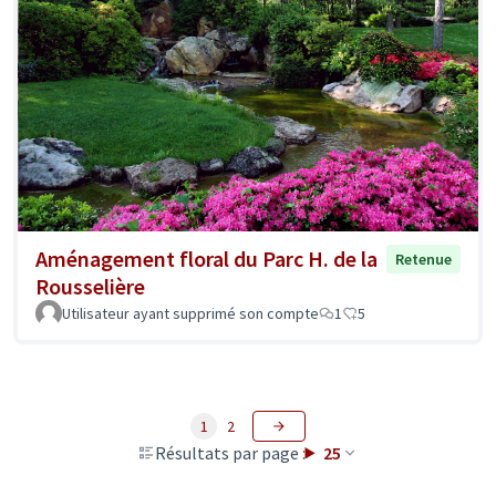
Aménagement floral du Parc H. de la
Retenue
Rousselière
Utilisateur ayant supprimé son compte
1
5
1
2
Résultats par page :
25