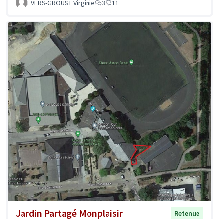
EVERS-GROUST Virginie
3
11
Jardin Partagé Monplaisir
Retenue