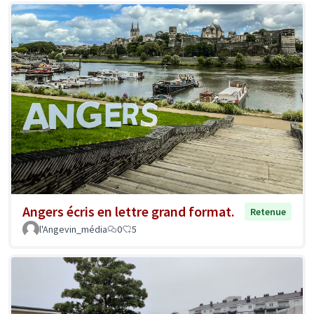
Angers écris en lettre grand format.
Retenue
l'Angevin_média
0
5