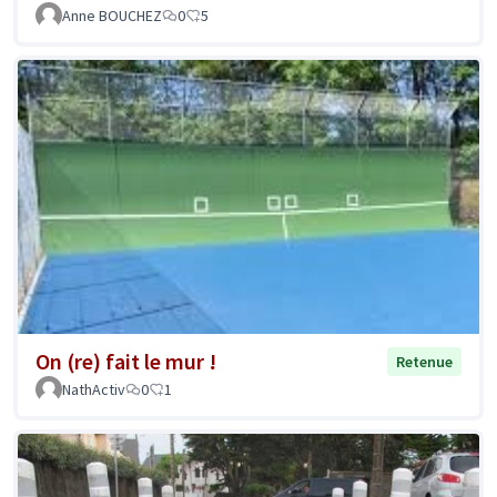
Anne BOUCHEZ
0
5
On (re) fait le mur !
Retenue
NathActiv
0
1